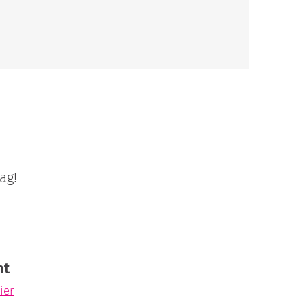
ag!
ht
ier