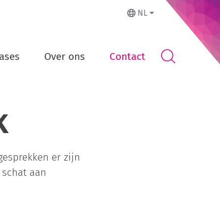
NL
ases
Over ons
Contact
k
gesprekken er zijn
 schat aan