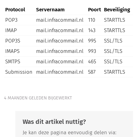
Protocol
Servernaam
Poort
Beveiliging
POP3
mail.infracommail.nl
110
STARTTLS
IMAP
mail.infracommail.nl
143
STARTTLS
POP3S
mail.infracommail.nl
995
SSL/TLS
IMAPS
mail.infracommail.nl
993
SSL/TLS
SMTPS
mail.infracommail.nl
465
SSL/TLS
Submission
mail.infracommail.nl
587
STARTTLS
4 MAANDEN GELEDEN BIJGEWERKT
Was dit artikel nuttig?
Je kan deze pagina eenvoudig delen via: