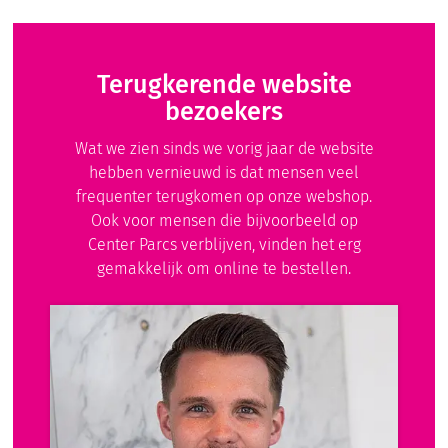
Terugkerende website
bezoekers
Wat we zien sinds we vorig jaar de website
hebben vernieuwd is dat mensen veel
frequenter terugkomen op onze webshop.
Ook voor mensen die bijvoorbeeld op
Center Parcs verblijven, vinden het erg
gemakkelijk om online te bestellen.