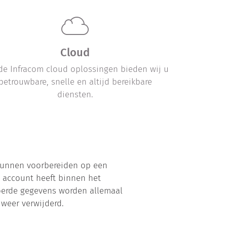
Cloud
de Infracom cloud oplossingen bieden wij u
Al r
betrouwbare, snelle en altijd bereikbare
diensten.
 kunnen voorbereiden op een
n account heeft binnen het
voerde gegevens worden allemaal
weer verwijderd.