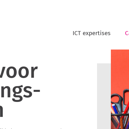
ICT expertises
C
voor
ings­
n