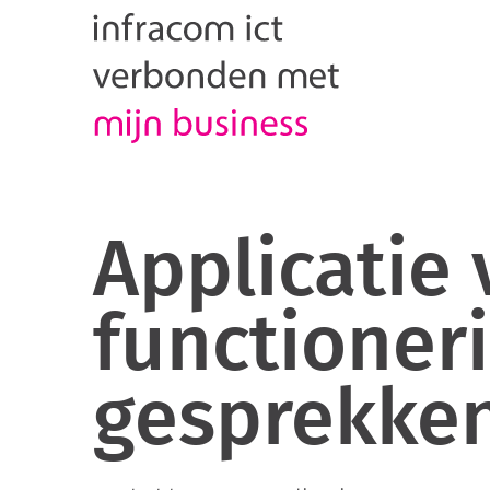
Applicatie 
functioner
gesprekke