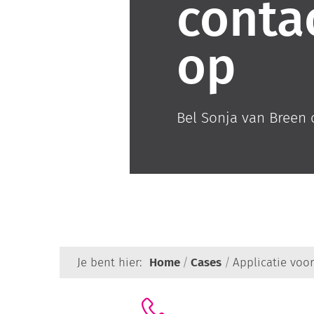
conta
op
Bel Sonja van Breen
Je bent hier:
Home
Cases
Applicatie voor