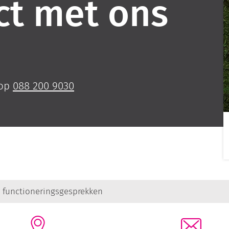
ct met ons
 op
088 200 9030
 functionerings­gesprekken