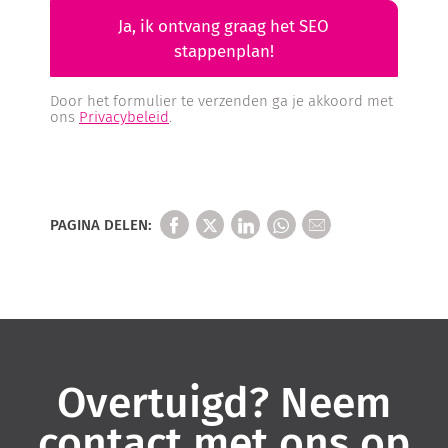
Ja, ik ontvang graag het SEO
stappenplan!
Door het formulier te verzenden ga je akkoord met
ons
Privacybeleid
.
PAGINA DELEN:
Overtuigd? Neem
contact met ons op