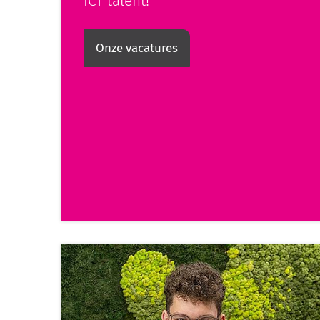
ICT talent!
Onze vacatures