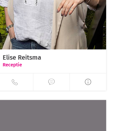
Elise Reitsma
Receptie